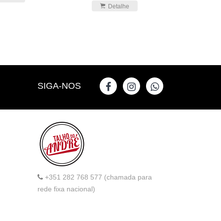
Detalhe
SIGA-NOS
+351 282 768 577 (chamada para
rede fixa nacional)
info@talhodoandre.pt