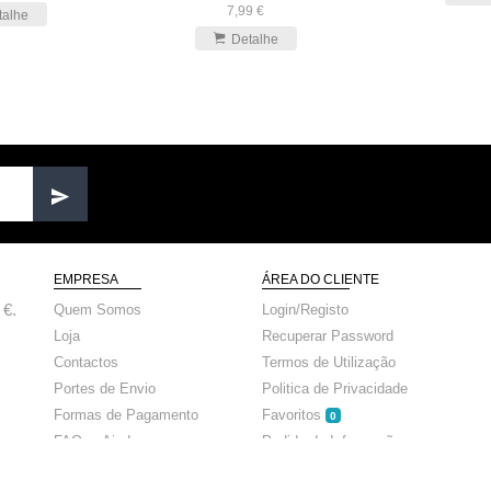
7,99 €
talhe
Detalhe
EMPRESA
ÁREA DO CLIENTE
 €.
Quem Somos
Login/Registo
Loja
Recuperar Password
Contactos
Termos de Utilização
Portes de Envio
Politica de Privacidade
Formas de Pagamento
Favoritos
0
FAQs - Ajuda
Pedido de Informação
Notícias