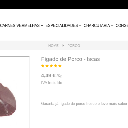
CARNES VERMELHAS
ESPECIALIDADES
CHARCUTARIA
CONG
HOME
PORCO
Fígado de Porco - Iscas
4,49 €
/
Kg
IVA Incluído
Garanta já fígado de porco fresco e leve mais sabor