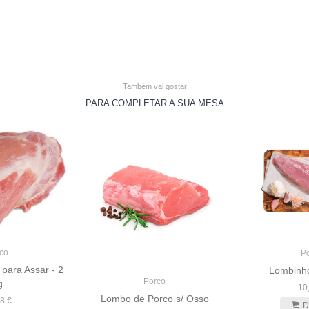
Também vai gostar
PARA COMPLETAR A SUA MESA
co
P
para Assar - 2
Lombinh
Porco
g
10
Lombo de Porco s/ Osso
8 €
D