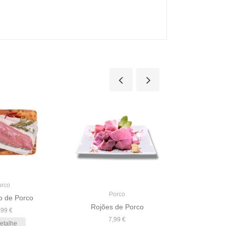
Pá de Porco c
orco
Porco
o de Porco
1
Rojões de Porco
,99 €
7,99 €
etalhe