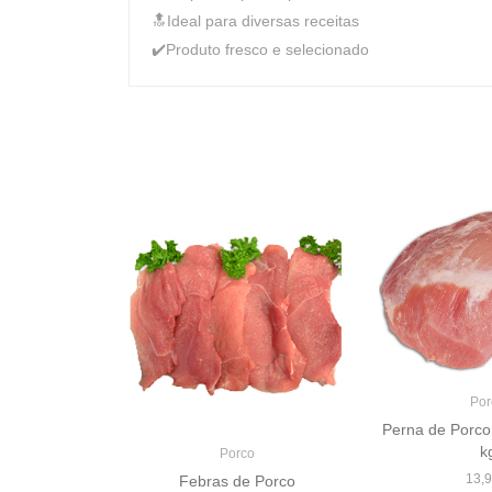
🔝Ideal para diversas receitas
✔️Produto fresco e selecionado
o
Por
 Inteiro c/ 2
Perna de Porco 
k
Porco
 €
13,9
Febras de Porco
lhe