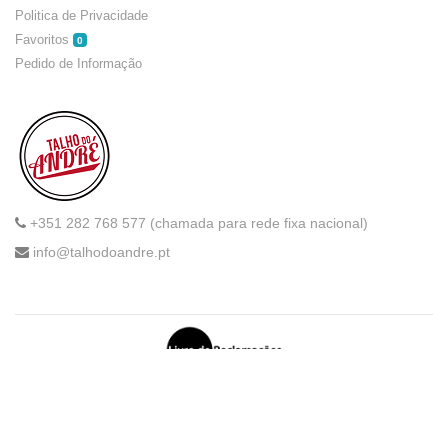
Politica de Privacidade
Favoritos
0
Pedido de Informação
+351 282 768 577 (chamada para rede fixa nacional)
info@talhodoandre.pt
TITULO POSITIVO. Todos os direitos reservados.