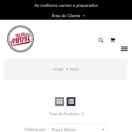
As melhores carnes e preparados
Área do Cliente
HOME
PATO
Total de Produtos: 3
Ordenar por:
Preço Menor