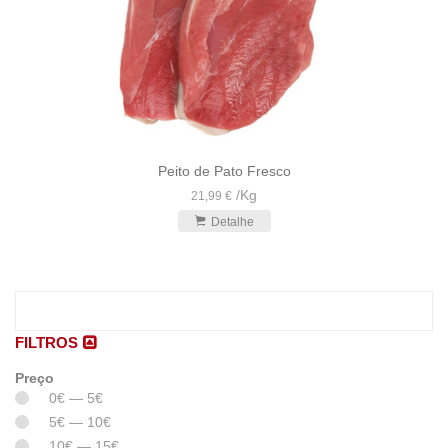
Peito de Pato Fresco
/
Kg
21,99 €
Detalhe
FILTROS
Preço
0€ — 5€
5€ — 10€
10€ — 15€