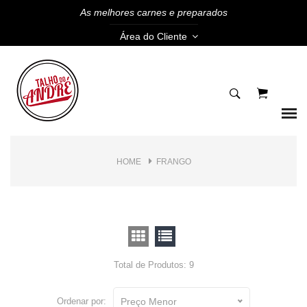
As melhores carnes e preparados
Área do Cliente
HOME
FRANGO
Total de Produtos: 9
Ordenar por:
Preço Menor