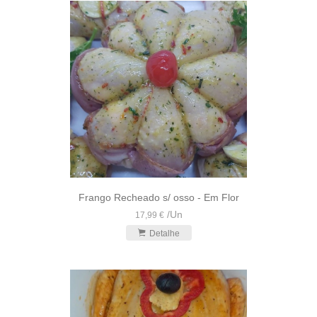
Frango Recheado s/ osso - Em Flor
/
Un
17,99 €
Detalhe