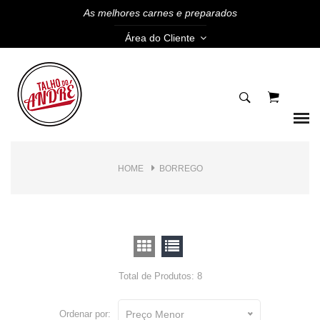
As melhores carnes e preparados
Área do Cliente
HOME
BORREGO
Total de Produtos: 8
Ordenar por:
Preço Menor