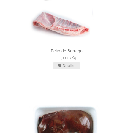
Peito de Borrego
/
Kg
11,99 €
Detalhe