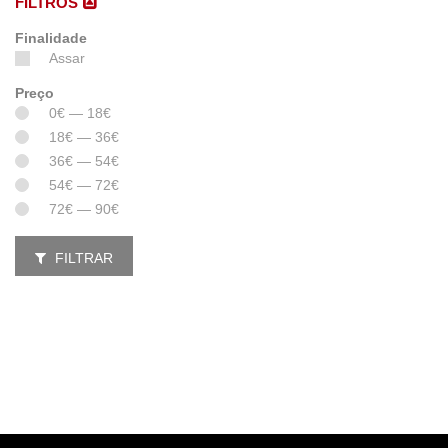
FILTROS
Finalidade
Assar
Preço
0€ — 18€
18€ — 36€
36€ — 54€
54€ — 72€
72€ — 90€
FILTRAR