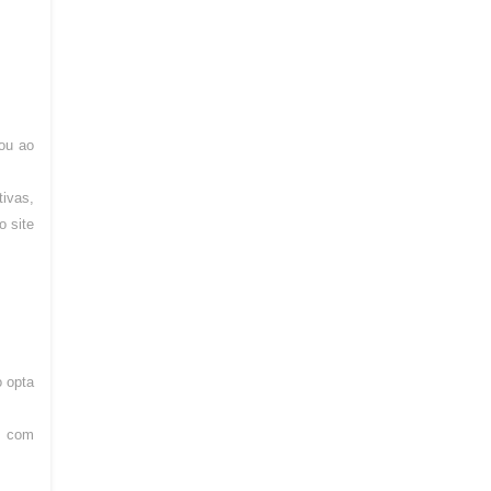
ou ao
tivas,
o site
o opta
a com