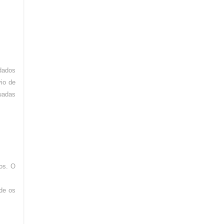
dados
vio de
uadas
tos. O
 de os