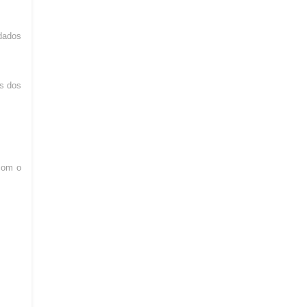
 dados
os dos
 com o