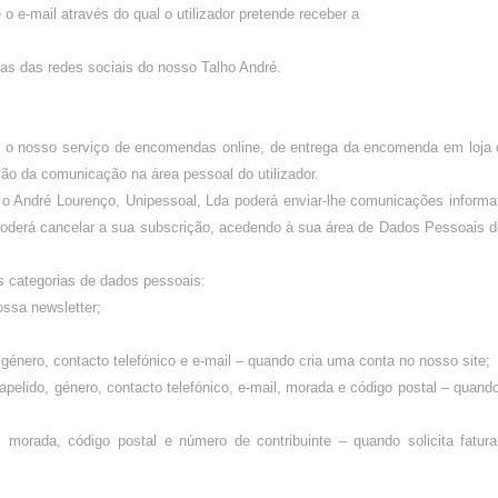
e o e-mail através do qual o utilizador pretende receber a
as das redes sociais do nosso Talho André.
ar o nosso serviço de encomendas online, de entrega da encomenda em loja 
ção da comunicação na área pessoal do utilizador.
o André Lourenço, Unipessoal, Lda poderá enviar-lhe comunicações informa
poderá cancelar a sua subscrição, acedendo à sua área de Dados Pessoais d
s categorias de dados pessoais:
ossa newsletter;
 género, contacto telefónico e e-mail – quando cria uma conta no nosso site;
apelido, género, contacto telefónico, e-mail, morada e código postal – quand
 morada, código postal e número de contribuinte – quando solicita fatur