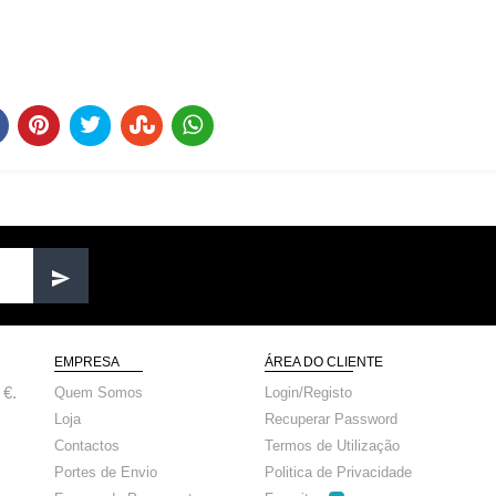
EMPRESA
ÁREA DO CLIENTE
 €.
Quem Somos
Login/Registo
Loja
Recuperar Password
Contactos
Termos de Utilização
Portes de Envio
Politica de Privacidade