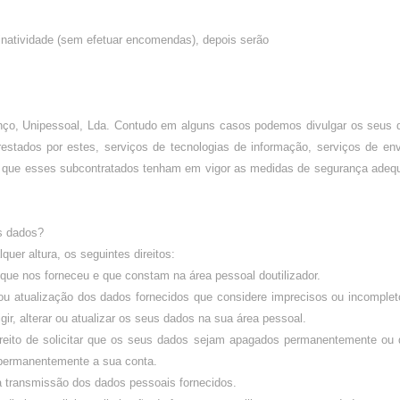
natividade (sem efetuar encomendas), depois serão
nço, Unipessoal, Lda. Contudo em alguns casos podemos divulgar os seus 
estados por estes, serviços de tecnologias de informação, serviços de en
s que esses subcontratados tenham em vigor as medidas de segurança adeq
us dados?
quer altura, os seguintes direitos:
es que nos forneceu e que constam na área pessoal doutilizador.
ção ou atualização dos dados fornecidos que considere imprecisos ou incomple
igir, alterar ou atualizar os seus dados na sua área pessoal.
 direito de solicitar que os seus dados sejam apagados permanentemente ou
 permanentemente a sua conta.
ar a transmissão dos dados pessoais fornecidos.