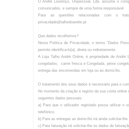
O André Lourenço, Unipessoal, Lda. assume o compr
comunicados, e sempre de uma forma responsável.
Para as questões relacionadas com o trat
privacidade@talhodoandre.pt
Que dados recolhemos?
Nesta Política de Privacidade, o termo “Dados Pess
permite identifica-lo(a), direta ou indiretamente.
A Loja Talho André Online, é propriedade de André 
congelados, carne fresca e Congelada, peixe congelad
entrega das encomendas em loja ou ao domicílio.
O tratamento dos seus dados é necessário para o cum
No momento da criação e registo da sua conta online no
seguintes dados pessoais:
a) Para que o utilizador registado possa utilizar o
telefónico.
b) Para as entregas ao domicílio irá ainda solicitar-l
c) Para faturação irá solicitar-lhe os dados de fatura