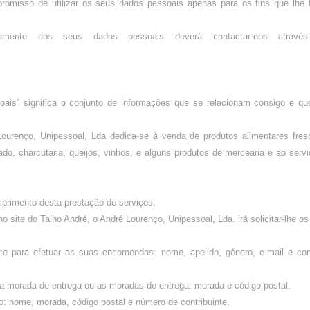
omisso de utilizar os seus dados pessoais apenas para os fins que lhe 
amento dos seus dados pessoais deverá contactar-nos atravé
oais” significa o conjunto de informações que se relacionam consigo e qu
Lourenço, Unipessoal, Lda dedica-se à venda de produtos alimentares fres
o, charcutaria, queijos, vinhos, e alguns produtos de mercearia e ao serv
primento desta prestação de serviços.
 site do Talho André, o André Lourenço, Unipessoal, Lda. irá solicitar-lhe os
 site para efetuar as suas encomendas: nome, apelido, género, e-mail e co
he a morada de entrega ou as moradas de entrega: morada e código postal.
ção: nome, morada, código postal e número de contribuinte.