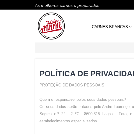
As melhores carnes e preparados
CARNES BRANCAS
POLÍTICA DE PRIVACID
PROTEÇÃO DE DADOS PESSOAIS
Quem é responsável pelos seus dados pessoais?
Os seus dados serão tratados pelo André Lourenço, 
Sagres n.º 22 2.-ºC 8600-315 Lagos - Faro, e a
estabelecimentos especializados.