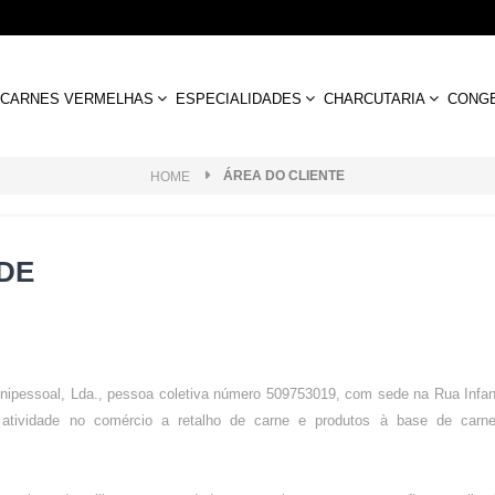
CARNES VERMELHAS
ESPECIALIDADES
CHARCUTARIA
CONG
ÁREA DO CLIENTE
HOME
ADE
unipessoal, Lda., pessoa coletiva número 509753019, com sede na Rua Infan
tividade no comércio a retalho de carne e produtos à base de carn