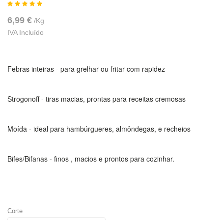
6,99 €
/
Kg
IVA Incluído
Febras inteiras - para grelhar ou fritar com rapidez
Strogonoff - tiras macias, prontas para receitas cremosas
Moída - ideal para hambúrgueres, almôndegas, e recheios
Bifes/Bifanas - finos , macios e prontos para cozinhar.
Corte