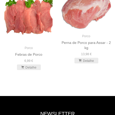
Porco
Perna de Porco para Assar - 2
kg
Porco
13,98 €
Febras de Porco
Detalhe
6,99 €
Detalhe
NEWSLETTER