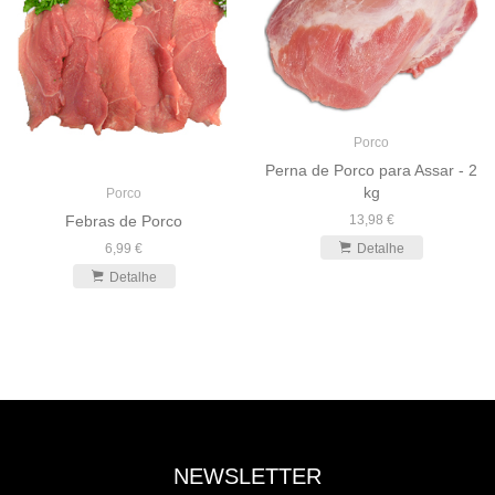
Porco
Perna de Porco para Assar - 2
kg
Porco
13,98 €
Febras de Porco
Detalhe
6,99 €
Detalhe
NEWSLETTER