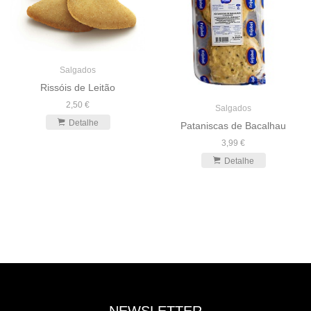
Salgados
Rissóis de Leitão
2,50 €
Salgados
Detalhe
Pataniscas de Bacalhau
3,99 €
Detalhe
NEWSLETTER