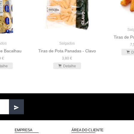
Sal
Tiras de 
ados
Salgados
7,
de Bacalhau
Tiras de Pota Panadas - Clavo
D
9 €
3,80 €
talhe
Detalhe
EMPRESA
ÁREA DO CLIENTE