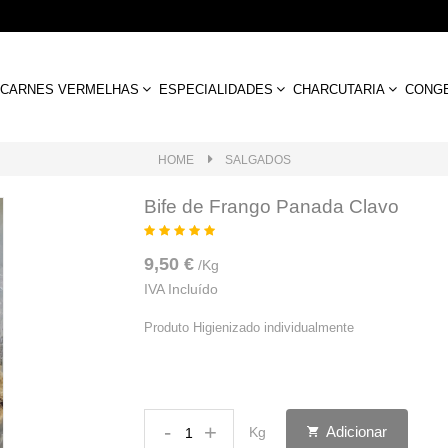
CARNES VERMELHAS
ESPECIALIDADES
CHARCUTARIA
CONG
HOME
SALGADOS
Bife de Frango Panada Clavo
9,50 €
/
Kg
IVA Incluído
Produto Higienizado individualmente
-
+
Adicionar
Kg