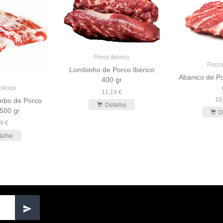
Porco Ibérico
Porco
Lombinho de Porco Ibérico
Abanico de Po
400 gr
bérico
11,19 €
10
mbo de Porco
Detalhe
 500 gr
D
9 €
talhe