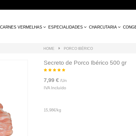
CARNES VERMELHAS
ESPECIALIDADES
CHARCUTARIA
CONG
HOME
PORCO IBÉRICO
Secreto de Porco Ibérico 500 gr
7,99 €
/
Un
IVA Incluído
15,98€/kg