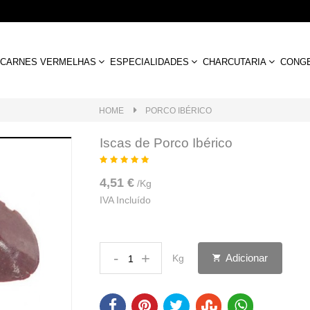
CARNES VERMELHAS
ESPECIALIDADES
CHARCUTARIA
CONG
HOME
PORCO IBÉRICO
Iscas de Porco Ibérico
4,51 €
/
Kg
IVA Incluído
-
+
Adicionar
Kg