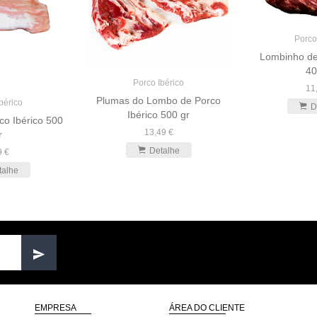
Porco
Lombinho de
40
Porco Ibérico
11
Plumas do Lombo de Porco
bérico
D
Ibérico 500 gr
co Ibérico 500
13,49 €
r
Detalhe
9 €
talhe
EMPRESA
ÁREA DO CLIENTE