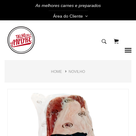
As melhores carnes e preparados
Área do Cliente
HOME
NOVILHO