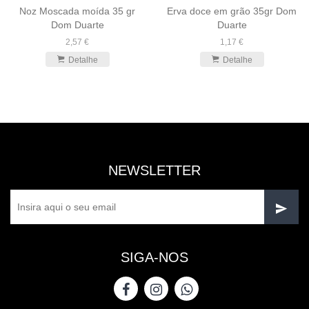
Noz Moscada moída 35 gr
Erva doce em grão 35gr Dom
Dom Duarte
Duarte
2,57 €
1,17 €
Detalhe
Detalhe
NEWSLETTER
SIGA-NOS