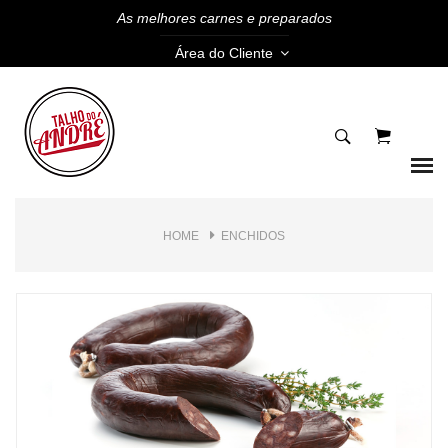
As melhores carnes e preparados
Área do Cliente
HOME
ENCHIDOS