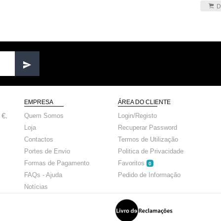
D
EMPRESA
ÁREA DO CLIENTE
 €.
Quem Somos
Login/Registo
Loja
Recuperar Password
Contactos
Termos de Utilização
Portes de Envio
Politica de Privacidade
Formas de Pagamento
Favoritos
0
FAQs - Ajuda
Pedido de Informação
Notícias