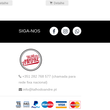
etalhe
Detalhe
SIGA-NOS
+351 282 768 577 (chamada para
rede fixa nacional)
info@talhodoandre.pt