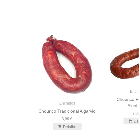
Ench
Chouriço P
Enchidos
Alent
Chouriço Tradicional Algarvio
2,8
3,99 €
dos
De
inha 400 gr
Detalhe
€