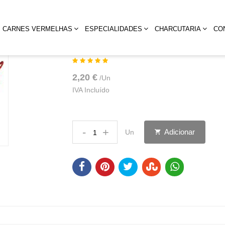
HOME
ENCHIDOS
CARNES VERMELHAS
ESPECIALIDADES
CHARCUTARIA
CO
Chouriço Tradicional Alentejano
2,20 €
/
Un
IVA Incluído
-
+
Adicionar
Un