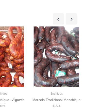
En
Bucho de Ar
hidos
Enchidos
hique - Algarvio
Morcela Tradicional Monchique
99 €
4,90 €