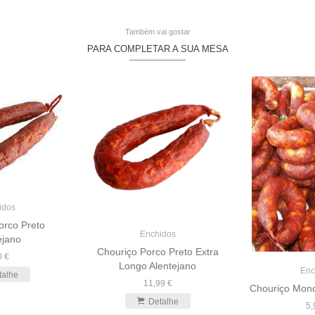
Também vai gostar
PARA COMPLETAR A SUA MESA
idos
orco Preto
Enchidos
ejano
Chouriço Porco Preto Extra
0 €
Longo Alentejano
Enc
talhe
11,99 €
Chouriço Monc
Detalhe
5,