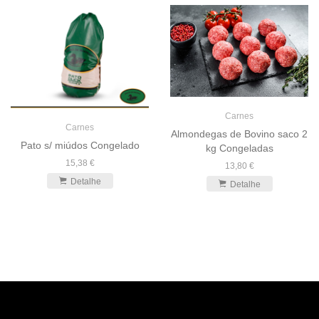
Carnes
Carnes
Almondegas de Bovino saco 2
Pato s/ miúdos Congelado
kg Congeladas
15,38 €
13,80 €
Detalhe
Detalhe