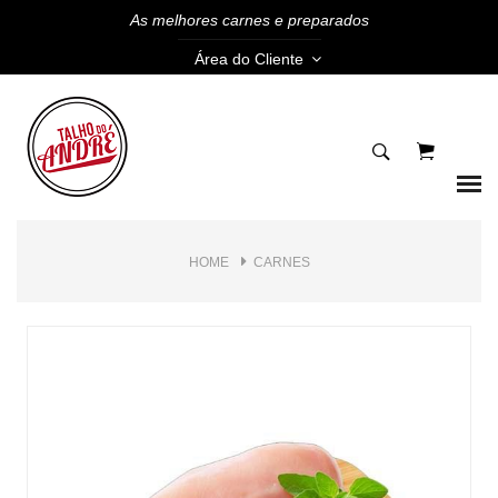
As melhores carnes e preparados
Área do Cliente
HOME
CARNES