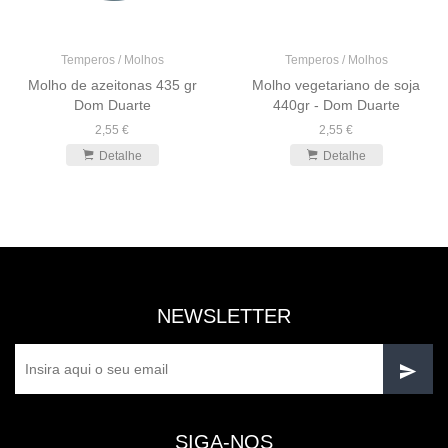
Temperos / Molhos
Temperos / Molhos
Molho de azeitonas 435 gr
Molho vegetariano de soja
Dom Duarte
440gr - Dom Duarte
2,55 €
2,55 €
Detalhe
Detalhe
NEWSLETTER
SIGA-NOS