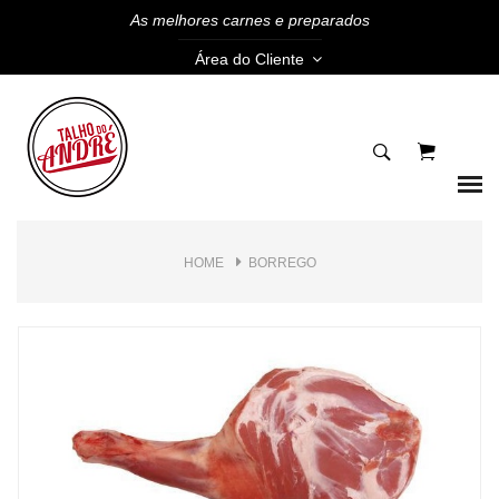
As melhores carnes e preparados
Área do Cliente
HOME
BORREGO