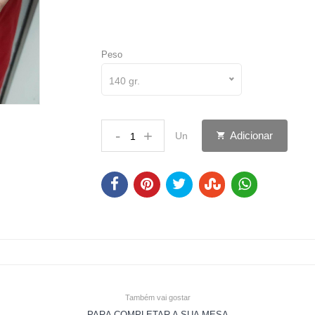
Peso
140 gr.
-
+
Adicionar
Un
Também vai gostar
PARA COMPLETAR A SUA MESA