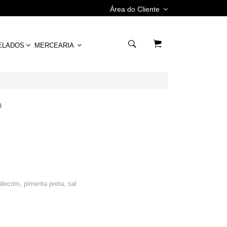
Área do Cliente
ELADOS
MERCEARIA
a
lecrim, pimenta preta, sal