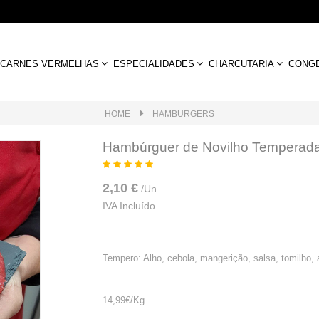
CARNES VERMELHAS
ESPECIALIDADES
CHARCUTARIA
CONG
HOME
HAMBURGERS
Hambúrguer de Novilho Temperad
2,10 €
/
Un
IVA Incluído
Tempero: Alho, cebola, mangerição, salsa, tomilho, a
14,99€/Kg