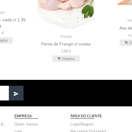
ngo
- cada c/ 1.35
Fr
g
Asa d
1 €
4,
Frango
talhe
D
Perna de Frango c/ costas
3,99 €
Detalhe
EMPRESA
ÁREA DO CLIENTE
 €.
Quem Somos
Login/Registo
Loja
Recuperar Password