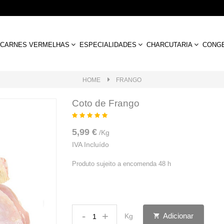
CARNES VERMELHAS
ESPECIALIDADES
CHARCUTARIA
CONG
HOME
FRANGO
Coto de Frango
5,99 €
/
Kg
IVA Incluído
Produto sujeito a encomenda 48 h
-
+
Adicionar
Kg