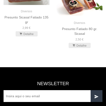
Diversos
Presunto Sicasal Fatiado 135
gr
Diversos
2,99 €
Presunto Fatiado 80 gr.
Sicasal
Detalhe
2,50 €
Detalhe
NEWSLETTER